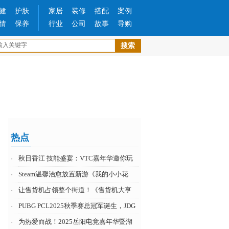
健
护肤
家居
装修
搭配
案例
情
保养
行业
公司
故事
导购
热点
·
秋日香江 技能盛宴：VTC嘉年华邀你玩
·
Steam温馨治愈放置新游《我的小小花
·
让售货机占领整个街道！《售货机大亨
·
PUBG PCL2025秋季赛总冠军诞生，JDG
·
为热爱而战！2025岳阳电竞嘉年华暨湖