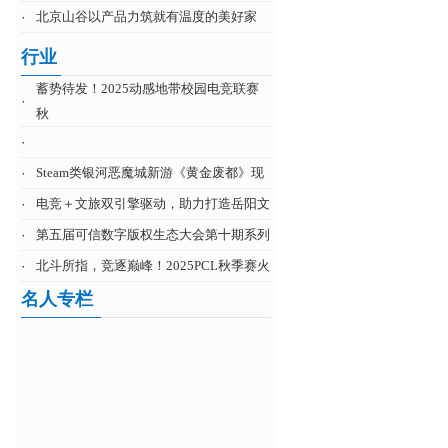
·
北京山谷以产品力筑就有温度的美好家
行业
蓄势待发！2025动感地带校园电竞联赛
·
秋
·
·
Steam类银河恶魔城新游《黄金废都》现
·
电竞＋文旅双引擎驱动，助力打造岳阳文
·
第五届可信数字版权生态大会第十期系列
·
北斗所指，竞逐巅峰！2025PCL秋季赛火
名人专栏