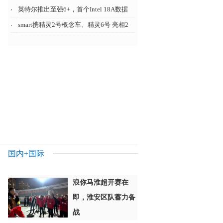
·
英特尔推出至强6+，首个Intel 18A数据
·
smart携精灵2号概念车、精灵6号 亮相2
国内
+
国际
浪你马淮超开赛在
即，淮安区队蓄力备
战