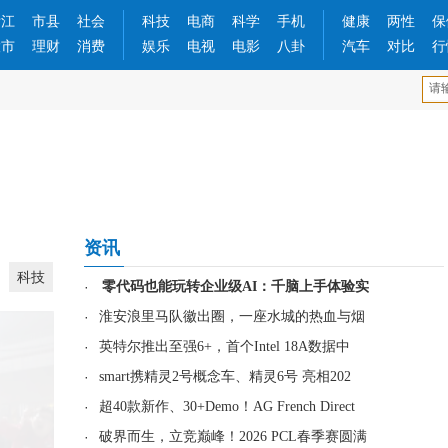
浙江
市县
社会
科技
电商
科学
手机
健康
两性
保
股市
理财
消费
娱乐
电视
电影
八卦
汽车
对比
行
资讯
科技
·
零代码也能玩转企业级AI：千脑上手体验实
·
淮安浪里马队徽出圈，一座水城的热血与烟
·
英特尔推出至强6+，首个Intel 18A数据中
·
smart携精灵2号概念车、精灵6号 亮相202
·
超40款新作、30+Demo！AG French Direct
·
破界而生，立竞巅峰！2026 PCL春季赛圆满