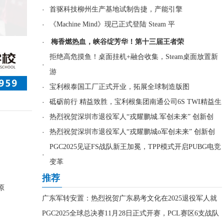
·
首驱科技柳州生产基地试制告捷，产能引擎
·
《Machine Mind》现已正式登陆 Steam 平
·
梅香燃热血，峡谷绽芳华！第十三届王者荣
拒绝高危摸鱼！桌面挂机+融合收集，Steam桌面放置新
·
游
·
宝利根泰国工厂正式开业，拓展全球制造版图
·
砥砺前行 精益致胜，宝利根集团南通公司6S TWI精益生
·
热烈祝贺深圳市退役军人“戎耀鹏城.军创未来” 创新创
·
热烈祝贺深圳市退役军人“戎耀鹏城o军创未来” 创新创
PGC2025见证FS战队新王加冕，TPP模式开启PUBG电竞
·
变革
推荐
原
广东军转安置：热烈祝贺广东易考文化在2025退役军人就
PGC2025全球总决赛11月28日正式开赛，PCL赛区6支战队