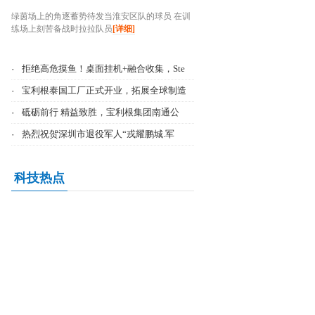
绿茵场上的角逐蓄势待发当淮安区队的球员 在训
练场上刻苦备战时拉拉队员
[详细]
·
拒绝高危摸鱼！桌面挂机+融合收集，Ste
·
宝利根泰国工厂正式开业，拓展全球制造
·
砥砺前行 精益致胜，宝利根集团南通公
·
热烈祝贺深圳市退役军人“戎耀鹏城.军
科技热点