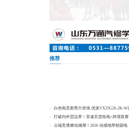
浪你马淮超开赛在即，淮安区队蓄力备战
推荐
·
白色电竞新势力登场 优派VX25G26-2K-W
·
打破内外贸边界！音速百货拓电+跨境双赛
·
云端竞逐燃动湘潮！2026 动感地带校园电