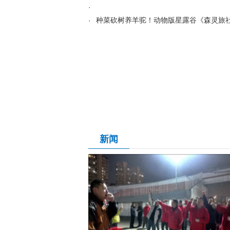
·
·
种菜砍树养羊驼！动物版星露谷《森灵旅
新闻