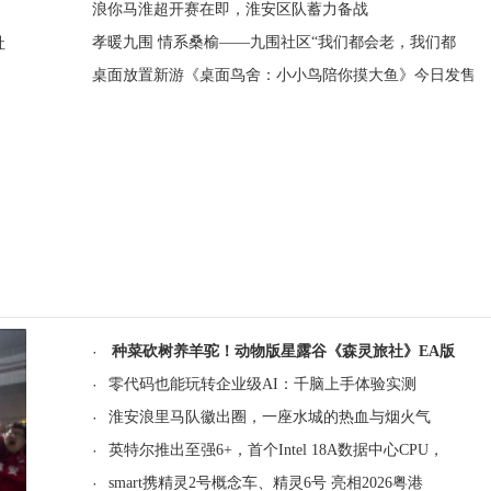
浪你马淮超开赛在即，淮安区队蓄力备战
孝暖九围 情系桑榆——九围社区“我们都会老，我们都
社
桌面放置新游《桌面鸟舍：小小鸟陪你摸大鱼》今日发售
·
种菜砍树养羊驼！动物版星露谷《森灵旅社》EA版
·
零代码也能玩转企业级AI：千脑上手体验实测
·
淮安浪里马队徽出圈，一座水城的热血与烟火气
·
英特尔推出至强6+，首个Intel 18A数据中心CPU，
·
smart携精灵2号概念车、精灵6号 亮相2026粤港